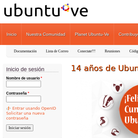
Pasar al contenido principal
Inicio
Nuestra Comunidad
Planet Ubuntu-Ve
Contribuy
Documentación
Lista de Correo
Conectate!!!
Reuniones
Códig
14 años de Ubun
Inicio de sesión
Nombre de usuario
*
Contraseña
*
Entrar usando OpenID
Solicitar una nueva
contraseña