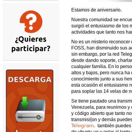
Estamos de aniversario.
Nuestra comunidad se encuen
surgió el entusiasmo de los 
actividades que tanto nos ha
No es un misterio reconocer
FOSS, han disminuido sus ac
sin embargo, por la red Tele
desde dando soporte, charl
cualquier familia. En lo per
altos y bajos, pero nunca ha 
conocimiento junto a sus her
esta ocasión el entusiasmo n
para soplar las 14 velas de n
Se tiene pautado una transmi
Venezuela, para reunirnos y 
y código abierto que tanto no
transmisi{on y demás puedes
Telegram
. también puedes r
de ubuntu-ve y estar al tanto 