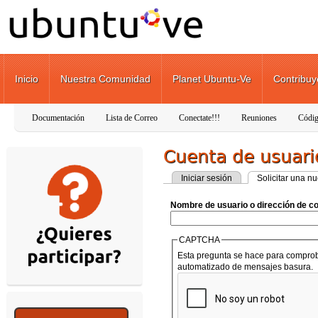
Pasar al contenido principal
Inicio
Nuestra Comunidad
Planet Ubuntu-Ve
Contribuy
Documentación
Lista de Correo
Conectate!!!
Reuniones
Códig
Cuenta de usuari
Solapas principales
Iniciar sesión
Solicitar una n
Nombre de usuario o dirección de c
CAPTCHA
Esta pregunta se hace para comprob
automatizado de mensajes basura.