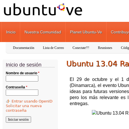
Pasar al contenido principal
Inicio
Nuestra Comunidad
Planet Ubuntu-Ve
Contribuy
Documentación
Lista de Correo
Conectate!!!
Reuniones
Códig
Ubuntu 13.04 Rar
Inicio de sesión
Nombre de usuario
*
El 29 de octubre y el 1 
(Dinamarca), el evento Ubu
Contraseña
*
ideas para futuras version
pero los más relevante es l
Entrar usando OpenID
entregas.
Solicitar una nueva
contraseña