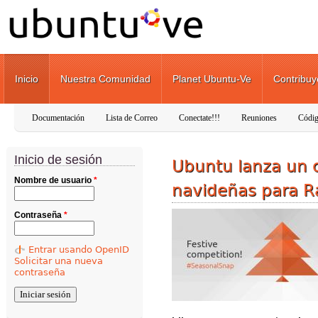
Pasar al contenido principal
Inicio
Nuestra Comunidad
Planet Ubuntu-Ve
Contribuy
Documentación
Lista de Correo
Conectate!!!
Reuniones
Códig
Inicio de sesión
Ubuntu lanza un 
Nombre de usuario
*
navideñas para R
Contraseña
*
Entrar usando OpenID
Solicitar una nueva
contraseña