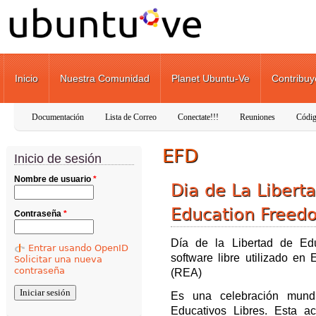
Pasar al contenido principal
Inicio
Nuestra Comunidad
Planet Ubuntu-Ve
Contribuy
Documentación
Lista de Correo
Conectate!!!
Reuniones
Códig
EFD
Inicio de sesión
Nombre de usuario
*
Dia de La Libert
Education Freed
Contraseña
*
Día de la Libertad de Ed
Entrar usando OpenID
software libre utilizado en
Solicitar una nueva
contraseña
(REA)
Es una celebración mund
Educativos Libres. Esta a