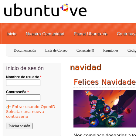
Pasar al contenido principal
Inicio
Nuestra Comunidad
Planet Ubuntu-Ve
Contribuy
Documentación
Lista de Correo
Conectate!!!
Reuniones
Códig
navidad
Inicio de sesión
Nombre de usuario
*
Felices Navidade
Contraseña
*
Entrar usando OpenID
Solicitar una nueva
contraseña
Nos complace desearles a tod