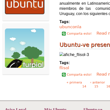
anualmente en Latinoamerica
miembros de las comunid
Uruguay, con los siguientes o
Tags:
ubunconla
Read 
Comparta esto!
Ubuntu-ve presen
Tags:
flisol
Read 
Comparta esto!
Páginas
« primera
‹ anterior
14
15
1
Aviso Legal
Más Ubuntu
Ubuntu-ve