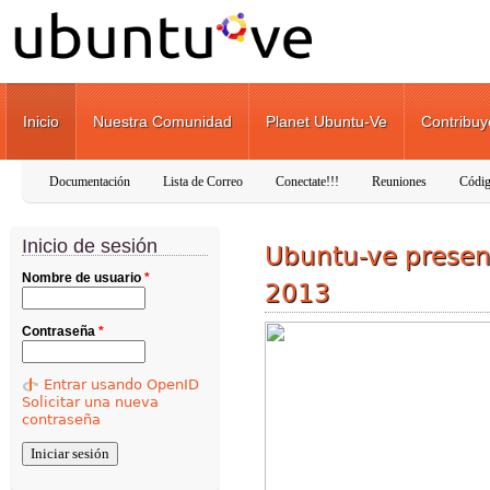
Pasar al contenido principal
Inicio
Nuestra Comunidad
Planet Ubuntu-Ve
Contribuy
Documentación
Lista de Correo
Conectate!!!
Reuniones
Códig
Inicio de sesión
Ubuntu-ve present
Nombre de usuario
*
2013
Contraseña
*
Entrar usando OpenID
Solicitar una nueva
contraseña