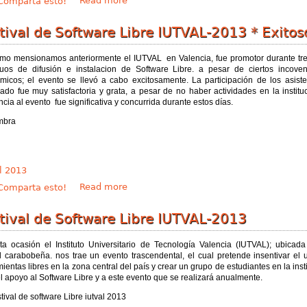
Read more
omparta esto!
tival de Software Libre IUTVAL-2013 * Exitos
omo mensionamos anteriormente el IUTVAL en Valencia, fue promotor durante tre
nuos de difusión e instalacion de Software Libre. a pesar de ciertos incoven
micos; el evento se llevó a cabo excitosamente. La participación de los asiste
do fue muy satisfactoria y grata, a pesar de no haber actividades en la institu
ncia al evento fue significativa y concurrida durante estos días.
l 2013
about Festival de Software Libre IUTVAL-201
Read more
omparta esto!
tival de Software Libre IUTVAL-2013
ta ocasión el Instituto Universitario de Tecnología Valencia (IUTVAL); ubicada
al carabobeña. nos trae un evento trascendental, el cual pretende insentivar el 
ientas libres en la zona central del país y crear un grupo de estudiantes en la inst
l apoyo al Software Libre y a este evento que se realizará anualmente.