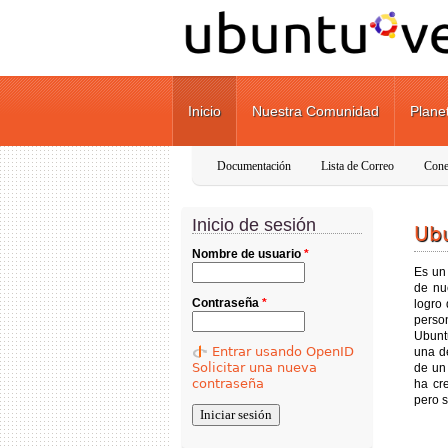
Pasar al contenido principal
Inicio
Nuestra Comunidad
Plane
Documentación
Lista de Correo
Cone
Inicio de sesión
Ub
Nombre de usuario
*
Es un
de nu
Contraseña
*
logro
perso
Ubunt
Entrar usando OpenID
una d
Solicitar una nueva
de un
contraseña
ha cr
pero 