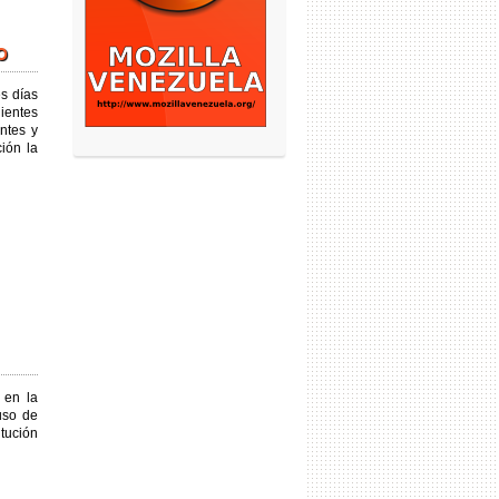
o
s días
ientes
ntes y
ción la
3 * Exitoso
 en la
uso de
itución