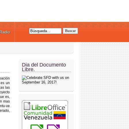
Radio
Formulario de búsqueda
Dia del Documento
Libre.
bación
 es un
as las
oyecto
ue es,
on mas
ntu-ve
erado,