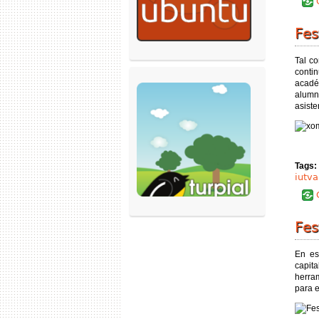
C
Fes
Tal c
conti
acadé
alumna
asiste
Tags:
iutva
C
Fes
En es
capit
herram
para e