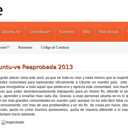
t Ubuntu-Ve
Contribuye!
Eventos
Wiki
Red Social
ctate!!!
Reuniones
Código de Conducta
untu-ve Reaprobada 2013
 grato placer crear este post, ya que se trata no mas y nada menos que la reapro
estra comunidad para representar oficialmente a Ubuntu en nuestro país. esto
 que enorgullese a todo aquel que pertenece y aprecia esta comunidad. son much
nas que estan desinteresadamente trabajando para un mismo fin, difundir el pr
u, aprender y enseñar mas cada día. Gracias a esas personas ubuntu-ve es lo q
e las mas grandes comunidades en nuestro país; aunque no ha sido fácil lidiar c
 incoveniente, con mas de una problemática y un sin fin de cosas por hacer, ubu
ecido, quizá no como muchos quisieramos, quiźa de manera diferente a lo esp
siempre hacia adelante.