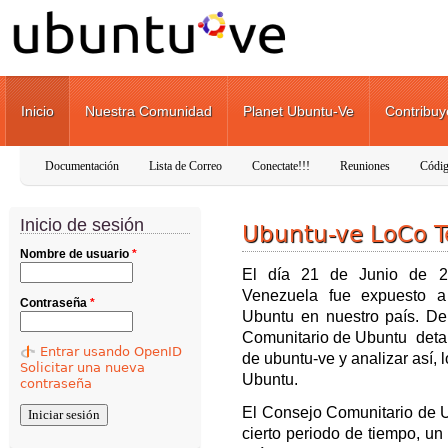
Pasar al contenido principal
Inicio
Nuestra Comunidad
Planet Ubuntu-Ve
Contribuy
Documentación
Lista de Correo
Conectate!!!
Reuniones
Códig
Inicio de sesión
Ubuntu-ve LoCo T
Nombre de usuario
*
El día 21 de Junio de 2
Venezuela fue expuesto a 
Contraseña
*
Ubuntu en nuestro país. 
Comunitario de Ubuntu detal
Entrar usando OpenID
de ubuntu-ve y analizar así,
Solicitar una nueva
Ubuntu.
contraseña
El Consejo Comunitario de U
cierto periodo de tiempo, u