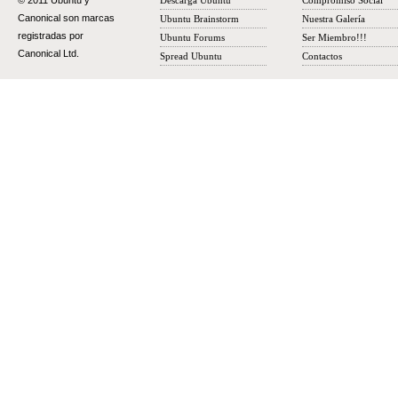
© 2011 Ubuntu y
Descarga Ubuntu
Compromiso Social
Canonical son marcas
Ubuntu Brainstorm
Nuestra Galería
registradas por
Ubuntu Forums
Ser Miembro!!!
Canonical Ltd.
Spread Ubuntu
Contactos