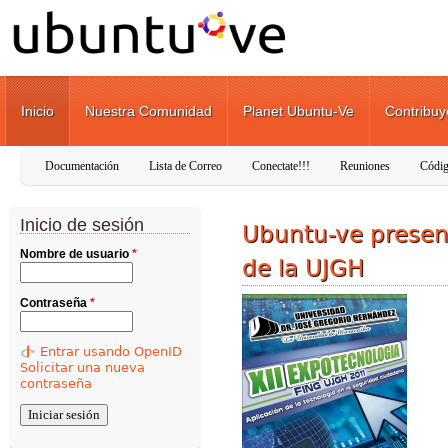
Pasar al contenido principal
Inicio
Nuestra Comunidad
Planet Ubuntu-Ve
Contribuy
Documentación
Lista de Correo
Conectate!!!
Reuniones
Códig
Inicio de sesión
Ubuntu-ve present
Nombre de usuario
*
de la UJGH
Contraseña
*
Entrar usando OpenID
Solicitar una nueva
contraseña