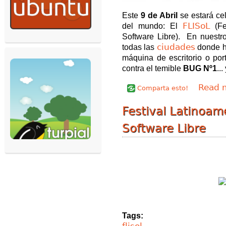
Este
9 de Abril
se estará cel
FLISoL
del mundo: El
(Fes
Software Libre). En nuestr
ciudades
todas las
donde ha
máquina de escritorio o por
contra el temible
BUG Nº1
..
Read 
Comparta esto!
Festival Latinoam
Software Libre
Tags:
flisol