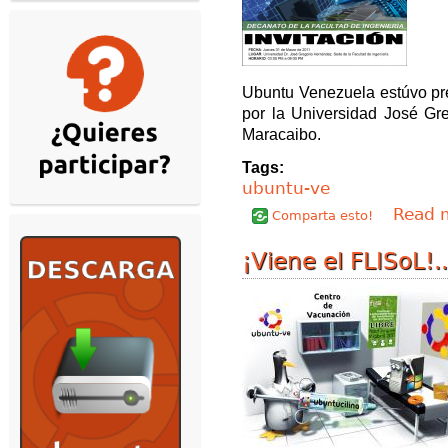
Ubuntu Venezuela estúvo pre
por la Universidad José Gr
Maracaibo.
Tags:
ubuntu-ve
Read 
Comparta esto!
¡Viene el FLISoL!